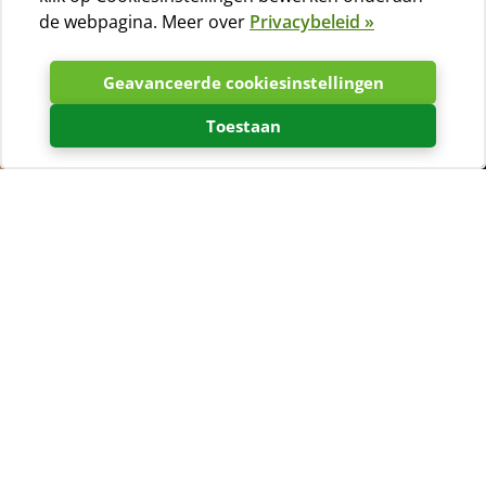
de webpagina. Meer over
Privacybeleid »
Geavanceerde cookiesinstellingen
Toestaan
View
Jadranka camping - Cres & Lošinj
in a larger map