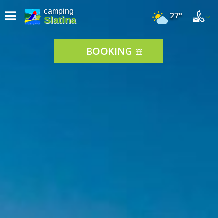
camping
27°
Slatina
BOOKING