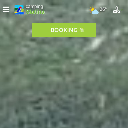
camping
26°
Slatina
BOOKING