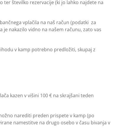
ter številko rezervacije (ki jo lahko najdete na
 bančnega vplačila na naš račun (podatki za
da je nakazilo vidno na našem računu, zato vas
rihodu v kamp potrebno predložiti, skupaj z
ača kazen v višini 100 € na skrajšani teden
 možno narediti preden prispete v kamp (po
virane namestitve na drugo osebo v času bivanja v