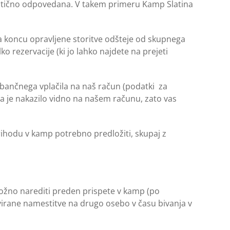
matično odpovedana. V takem primeru Kamp Slatina
na koncu opravljene storitve odšteje od skupnega
o rezervacije (ki jo lahko najdete na prejeti
 bančnega vplačila na naš račun (podatki za
da je nakazilo vidno na našem računu, zato vas
rihodu v kamp potrebno predložiti, skupaj z
možno narediti preden prispete v kamp (po
virane namestitve na drugo osebo v času bivanja v