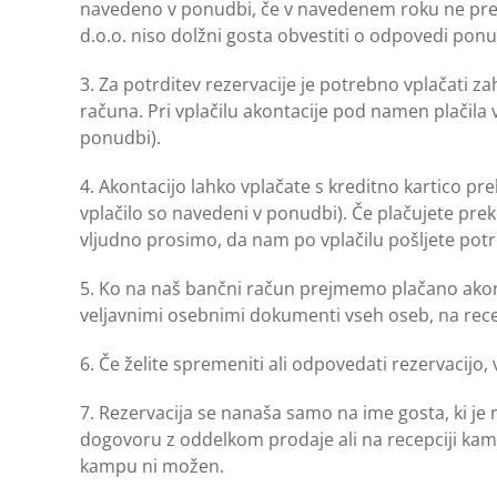
navedeno v ponudbi, če v navedenem roku ne prej
d.o.o. niso dolžni gosta obvestiti o odpovedi pon
3. Za potrditev rezervacije je potrebno vplačati 
računa. Pri vplačilu akontacije pod namen plačila v
ponudbi).
4. Akontacijo lahko vplačate s kreditno kartico p
vplačilo so navedeni v ponudbi). Če plačujete pre
vljudno prosimo, da nam po vplačilu pošljete potr
5. Ko na naš bančni račun prejmemo plačano akonta
veljavnimi osebnimi dokumenti vseh oseb, na rec
6. Če želite spremeniti ali odpovedati rezervacijo
7. Rezervacija se nanaša samo na ime gosta, ki je
dogovoru z oddelkom prodaje ali na recepciji kam
kampu ni možen.