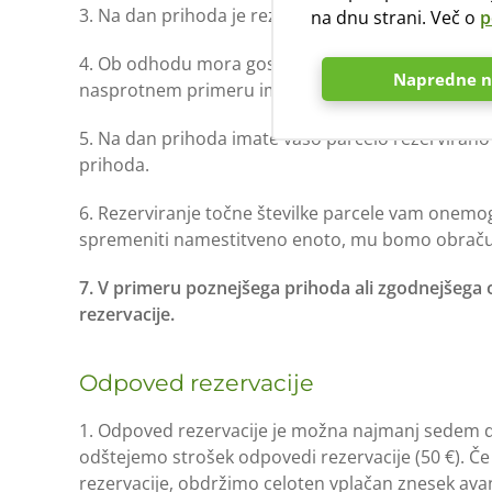
3. Na dan prihoda je rezervirana parcela gostu na 
na dnu strani. Več o
p
4. Ob odhodu mora gost parcelo zapustiti in se na r
Napredne n
nasprotnem primeru ima kamp pravico obračunati
5. Na dan prihoda imate vašo parcelo rezervirano
prihoda.
6. Rezerviranje točne številke parcele vam onemo
spremeniti namestitveno enoto, mu bomo obraču
7. V primeru poznejšega prihoda ali zgodnejšega 
rezervacije.
Odpoved rezervacije
1. Odpoved rezervacije je možna najmanj sedem d
odštejemo strošek odpovedi rezervacije (50 €). Č
rezervacije, obdržimo celoten vplačan znesek av