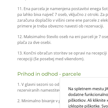
11. Ena parcela je namenjena postavitvi enega šot
pa lahko biva največ 7 oseb, vključno z otroki. Za
zaračuna doplačilo v višini cene ene parcele z ele
primere je treba obvezno navesti ob rezervaciji.
12. Maksimalno število oseb na eni parceli je 7 os
plača za dve osebi.
13. Končni obračun storitev se opravi na recepcij
recepciji (še posebej med vikendom).
Prihod in odhod - parcele
1. V glavni sezoni so odhodi in prihodi (z v napre
Na spletnem mestu JA
rezerviranih namestitev, so prihodi in odhodi iz 
dodatne funkcionalnos
piškotkov. Ali kliknit
2. Minimalno bivanje v glavni sezoni (junij-sredin
izklopite piškotke. Sv