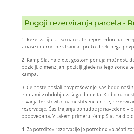
Pogoji rezerviranja parcela - 
1. Rezervacijo lahko naredite neposredno na recepc
z naše internetne strani ali preko direktnega pov
2. Kamp Slatina d.o.o. gostom ponuja možnost, da s
poziciji, dimenzijah, poziciji glede na lego sonca
kampa.
3. Če boste poslali povpraševanje, vas bodo naši 
enotami v obdobju vašega dopusta. Ko bo namesti
bivanja ter številko namestitvene enote, rezervira
rezervacije. Čas trajanja ponudbe je navedeno v 
odpovedana. V takem primeru Kamp Slatina d.o.o.
4. Za potrditev rezervacije je potrebno vplačati z