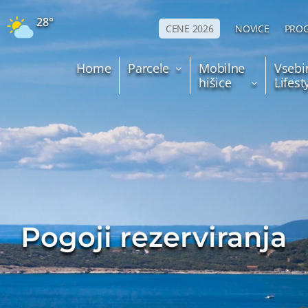
28°
CENE 2026
NOVICE
PROG
Home
Parcele
Mobilne
Vsebi
hišice
Lifes
Pogoji rezerviranja