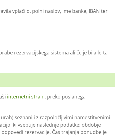
vila vplačilo, polni naslov, ime banke, IBAN ter
rabe rezervacijskega sistema ali če je bila le-ta
naši
internetni strani
, preko poslanega
urah) seznanili z razpoložljivimi namestitvenimi
ijo, ki vsebuje naslednje podatke: obdobje
je odpovedi rezervacije. Čas trajanja ponudbe je