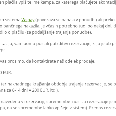
 plačila vpišite ime kampa, za katerega plačujete akontacijo 
reko sistema
Wspay
(povezava se nahaja v ponudbi) ali preko
ko bančnega nakazila, je včasih potrebno tudi po nekaj dni, 
dilo o plačilu (za podaljšanje trajanja ponudbe).
cijo, vam bomo poslali potrditev rezervacije, ki jo je ob p
epciji.
, vas prosimo, da kontaktirate naš odelek prodaje.
0 EUR.
 ter naknadnega krajšanja obdobja trajanja rezervacije, se pl
na za 8-14 dni = 200 EUR, itd.).
je navedeno v rezervaciji, spremembe nosilca rezervacije je
pa, da se spremembe lahko vpišejo v sistem). Prenos rezer