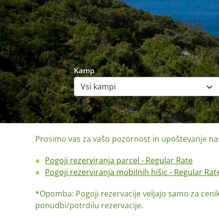
Kamp
Prosimo vas za vašo pozornost in upoštevanje nasl
Pogoji rezerviranja parcel - Regular Rate
Pogoji rezerviranja mobilnih hišic - Regular Rat
*Opomba: Pogoji rezervacije veljajo samo za cenik 
ponudbi/potrdilu rezervacije.