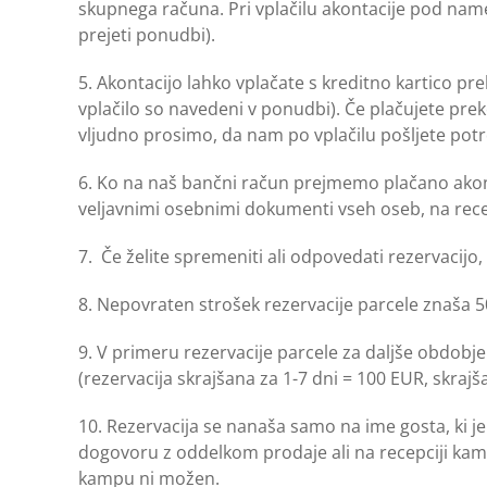
skupnega računa. Pri vplačilu akontacije pod namen
prejeti ponudbi).
5. Akontacijo lahko vplačate s kreditno kartico p
vplačilo so navedeni v ponudbi). Če plačujete pre
vljudno prosimo, da nam po vplačilu pošljete potr
6. Ko na naš bančni račun prejmemo plačano akonta
veljavnimi osebnimi dokumenti vseh oseb, na rec
7. Če želite spremeniti ali odpovedati rezervacijo
8. Nepovraten strošek rezervacije parcele znaša 5
9. V primeru rezervacije parcele za daljše obdobje
(rezervacija skrajšana za 1-7 dni = 100 EUR, skrajša
10. Rezervacija se nanaša samo na ime gosta, ki 
dogovoru z oddelkom prodaje ali na recepciji kam
kampu ni možen.