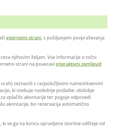
aši
internetni strani
, s pošiljanjem povpraševanja
treza njihovim željam. Vse informacije o točni
ternetni strani na povezavi
interaktivni zemljevid
urah) seznanili z razpoložljivimi namestitvenimi
ijo, ki vsebuje naslednje podatke: obdobje
 za vplačilo akontacije ter pogoje odpovedi
lu akontacije, bo rezervacija avtomatično
, ki se ga na koncu opravljene storitve odšteje od