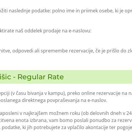
iti naslednje podatke: polno ime in priimek osebe, ki je opra
ktirate naš oddelek prodaje na e-naslovu:
itve, odpovedi ali spremembe rezervacije, če je prišlo do zlo
išic - Regular Rate
ciji (v času bivanja v kampu), preko online rezervacije na 
 poslanega direktnega povpraševanja na e-naslov.
zaposleni v najkrajšem možnem roku (ob delovnih dneh v 24 
tvena enota izbrana, vam bomo poslali ponudbo za rezervac
, podatke, ki jih potrebujete za vplačilo akontacije ter pogo