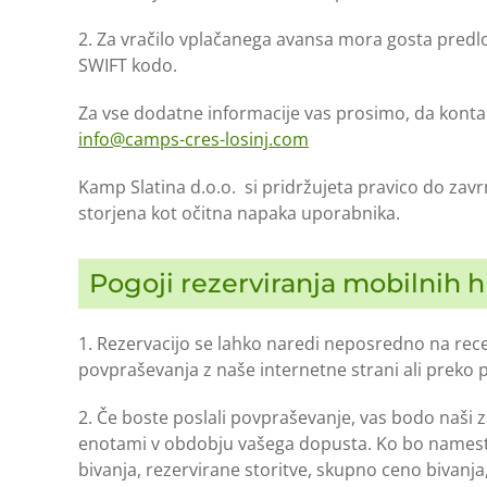
2. Za vračilo vplačanega avansa mora gosta predlož
SWIFT kodo.
Za vse dodatne informacije vas prosimo, da konta
info@camps-cres-losinj.com
Kamp Slatina d.o.o. si pridržujeta pravico do zavrn
storjena kot očitna napaka uporabnika.
Pogoji rezerviranja mobilnih h
1. Rezervacijo se lahko naredi neposredno na recep
povpraševanja z naše internetne strani ali preko
2. Če boste poslali povpraševanje, vas bodo naši 
enotami v obdobju vašega dopusta. Ko bo namesti
bivanja, rezervirane storitve, skupno ceno bivanja