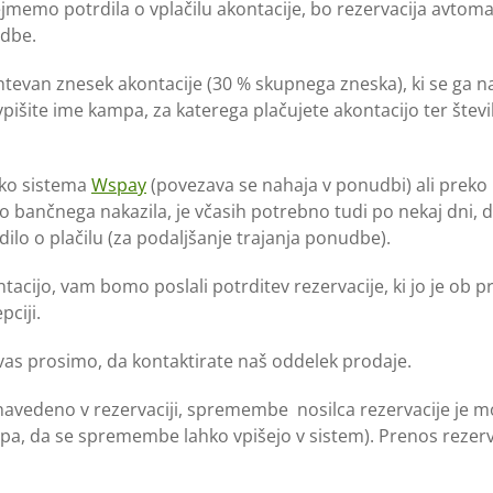
memo potrdila o vplačilu akontacije, bo rezervacija avto
udbe.
zahtevan znesek akontacije (30 % skupnega zneska), ki se ga 
pišite ime kampa, za katerega plačujete akontacijo ter številk
reko sistema
Wspay
(povezava se nahaja v ponudbi) ali preko
ko bančnega nakazila, je včasih potrebno tudi po nekaj dni, 
dilo o plačilu (za podaljšanje trajanja ponudbe).
cijo, vam bomo poslali potrditev rezervacije, ki jo je ob p
epciji.
, vas prosimo, da kontaktirate naš oddelek prodaje.
 navedeno v rezervaciji, spremembe nosilca rezervacije je 
pa, da se spremembe lahko vpišejo v sistem). Prenos rezer