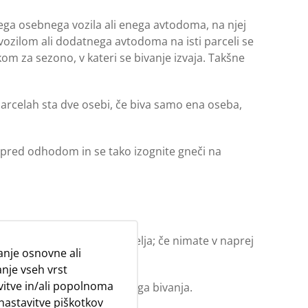
nega osebnega vozila ali enega avtodoma, na njej
 vozilom ali dodatnega avtodoma na isti parceli se
kom za sezono, v kateri se bivanje izvaja. Takšne
 parcelah sta dve osebi, če biva samo ena oseba,
n pred odhodom in se tako izognite gneči na
reda, petek, sobota in nedelja; če nimate v naprej
nje osnovne ali
nje vseh vrst
avitve in/ali popolnoma
 tudi rezervacija tridnevnega bivanja.
 nastavitve piškotkov