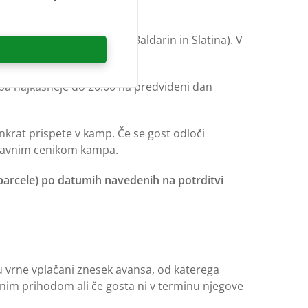
a do 12.00 (kampi Bijar, Baldarin in Slatina). V
mpa najkasneje do 20.00 na predvideni dan
krat prispete v kamp. Če se gost odloči
ljavnim cenikom kampa.
parcele) po datumih navedenih na potrditvi
 vrne vplačani znesek avansa, od katerega
nim prihodom ali če gosta ni v terminu njegove