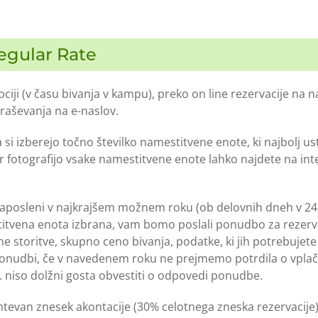
Regular Rate
iji (v času bivanja v kampu), preko on line rezervacije na n
praševanja na e-naslov.
i izberejo točno številko namestitvene enote, ki najbolj us
 ter fotografijo vsake namestitvene enote lahko najdete na in
zaposleni v najkrajšem možnem roku (ob delovnih dneh v 24 
tvena enota izbrana, vam bomo poslali ponudbo za rezervac
ne storitve, skupno ceno bivanja, podatke, ki jih potrebujete
ponudbi, če v navedenem roku ne prejmemo potrdila o vplači
 niso dolžni gosta obvestiti o odpovedi ponudbe.
ahtevan znesek akontacije (30% celotnega zneska rezervacije)