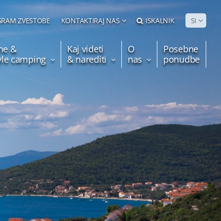
RAM ZVESTOBE
KONTAKTIRAJ NAS
ISKALNIK
SI
ne &
Kaj videti
O
Posebne
tyle camping
& narediti
nas
ponudbe