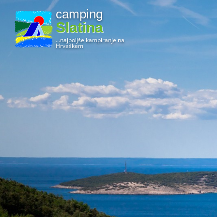
camping
Slatina
...najboljše kampiranje na
Hrvaškem