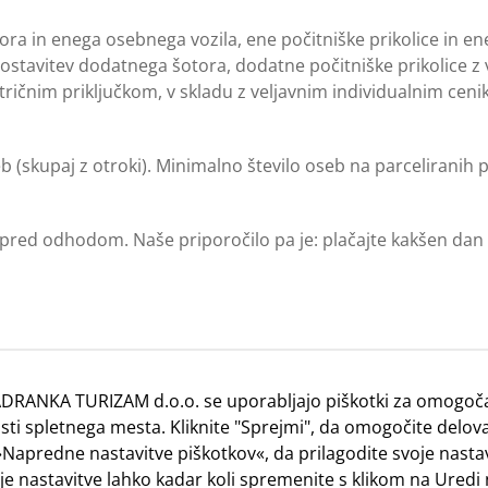
ora in enega osebnega vozila, ene počitniške prikolice in e
 postavitev dodatnega šotora, dodatne počitniške prikolice z
ktričnim priključkom, v skladu z veljavnim individualnim ceni
eb (skupaj z otroki). Minimalno število oseb na parceliranih
i pred odhodom. Naše priporočilo pa je: plačajte kakšen da
j rezervirano namestitvijo) možni samo ob naslednjih dneh: s
DRANKA TURIZAM d.o.o. se uporabljajo piškotki za omogoča
kampa možni na kateri koli dan v tednu.
ti spletnega mesta. Kliknite "Sprejmi", da omogočite delova
e »Napredne nastavitve piškotkov«, da prilagodite svoje nast
a septembra) je 7 dni, medtem ko je v ostalih obdobjih možna
oje nastavitve lahko kadar koli spremenite s klikom na Uredi