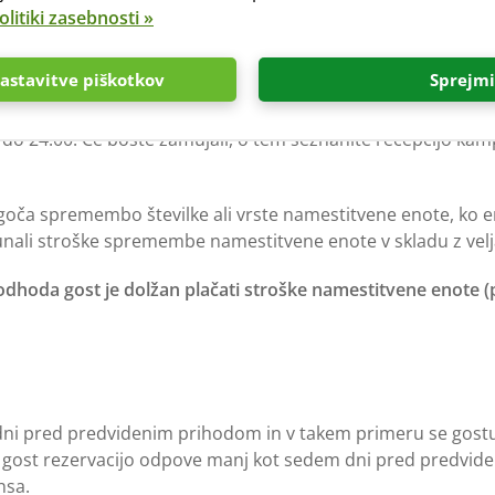
voljo po 13.00 uri.
olitiki zasebnosti »
ecepciji odjaviti najkasneje do 11.00 ure (kamp Čikat) ozirom
astavitve piškotkov
Sprejmi
 še en dan bivanja.
 do 24.00. Če boste zamujali, o tem seznanite recepcijo ka
goča spremembo številke ali vrste namestitvene enote, ko en
nali stroške spremembe namestitvene enote v skladu z ve
odhoda gost je dolžan plačati stroške namestitvene enote (
ni pred predvidenim prihodom in v takem primeru se gostu
e gost rezervacijo odpove manj kot sedem dni pred predvide
ansa.