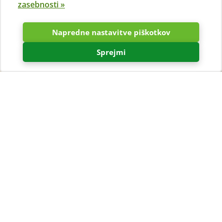
zasebnosti »
Napredne nastavitve piškotkov
Sprejmi
Naj poletje traja – do 20 %
popusta