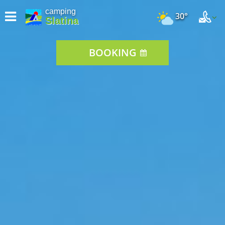
camping
30°
Slatina
BOOKING