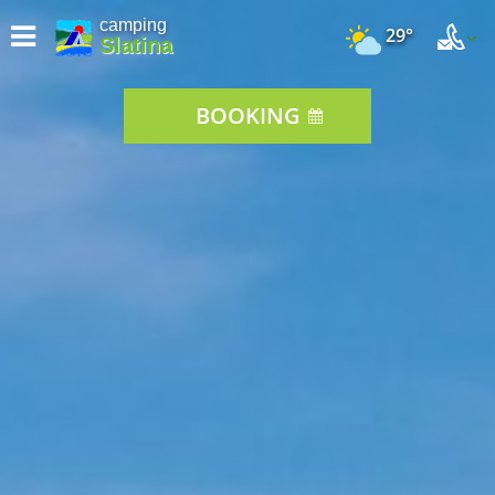
camping
29°
Slatina
BOOKING