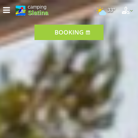
camping
33°
Slatina
BOOKING