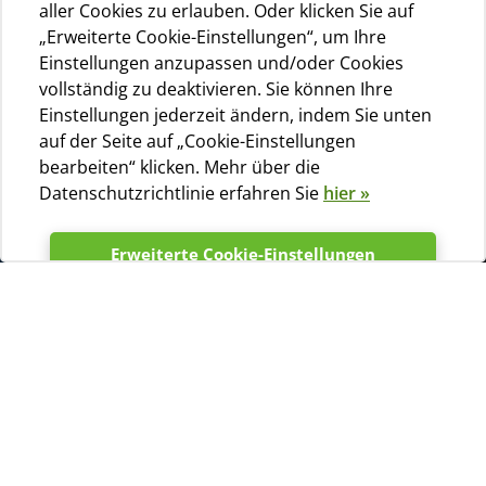
aller Cookies zu erlauben. Oder klicken Sie auf
„Erweiterte Cookie-Einstellungen“, um Ihre
Einstellungen anzupassen und/oder Cookies
vollständig zu deaktivieren. Sie können Ihre
Einstellungen jederzeit ändern, indem Sie unten
auf der Seite auf „Cookie-Einstellungen
bearbeiten“ klicken. Mehr über die
Datenschutzrichtlinie erfahren Sie
hier »
Erweiterte Cookie-Einstellungen
Der Campingplatz Slatina, das 2011 und 2012 mit dem
Akzeptieren
ADAC Yellow Plate Award ausgezeichnet wurde, befindet
sich auf der Insel Cres, nicht weit vom Fischerdorf
Martinšćica entfernt. Der Campingplatz befindet sich an
der Westküste der Insel. Sie können auf den
terrassenförmig angeordneten Stellplätzen
wunderschöne Sonnenuntergänge genießen.