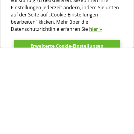
vollständig zu deaktivieren. Sie können Ihre
Einstellungen jederzeit ändern, indem Sie unten
auf der Seite auf „Cookie-Einstellungen
bearbeiten“ klicken. Mehr über die
Datenschutzrichtlinie erfahren Sie
hier »
Erweiterte Cookie-Einstellungen
Neue Sanitäranlagen
Akzeptieren
Summe 10 Photo
Drei weiße Waschbecken
mit Chromarmaturen in
einem gefliesten