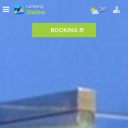
camping
26°
Slatina
BOOKING