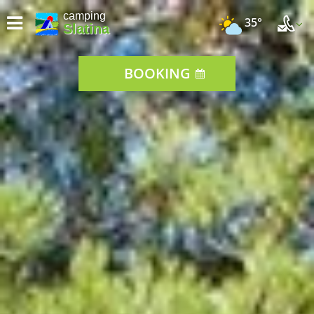
camping
35°
Slatina
BOOKING