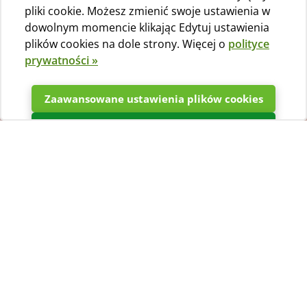
pliki cookie. Możesz zmienić swoje ustawienia w
dowolnym momencie klikając Edytuj ustawienia
plików cookies na dole strony. Więcej o
polityce
prywatności »
Zaawansowane ustawienia plików cookies
Potwierdzać
Domki kempingowe
Łącznie 25 Zdjęcie
Domek mobilny typu Next -
Domek mobilny typu Next -
sypialnia
sypialnia i taras