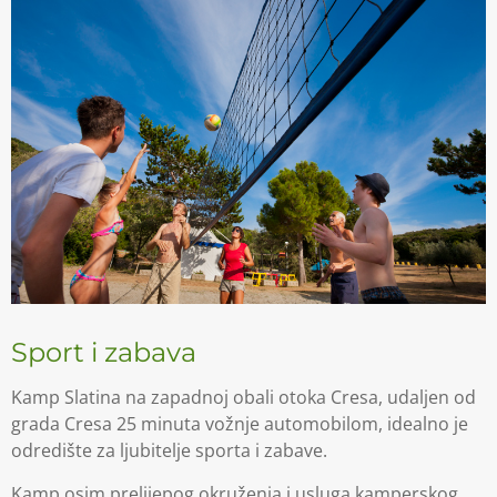
Sport i zabava
Kamp Slatina na zapadnoj obali otoka Cresa, udaljen od
grada Cresa 25 minuta vožnje automobilom, idealno je
odredište za ljubitelje sporta i zabave.
Kamp osim prelijepog okruženja i usluga kamperskog