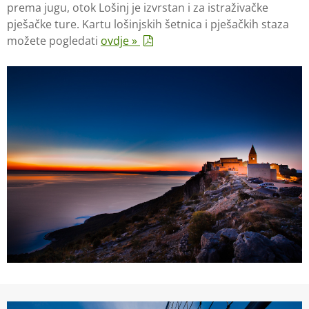
prema jugu, otok Lošinj je izvrstan i za istraživačke
pješačke ture. Kartu lošinjskih šetnica i pješačkih staza
možete pogledati
ovdje »