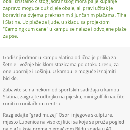
obali kristalno čistog Jadranskog mora pa je kupanje
zapravo moguće duž cijele obale, ali pravi užitak je
boraviti na dvjema prekrasnim šljunčanim plažama, Tiha
i Slatina. Uz plaže za ljude, u skladu sa projektom
"Camping cum cane"
u kampu se nalaze i odvojene plaže
za pse.
Godišnji odmor u kampu Slatina odlična je prilika za
šetnje i vožnje biciklom stazicama po otoku Cresu, za
one upornije i Lošinju. U kampu je moguće iznajmiti
bicikle.
Zabavite se na nekom od sportskih sadržaja u kampu
Slatina, zaigrajte odbojku na pijesku, mini golf ili naučite
roniti u ronilačkom centru.
Razgledajte "grad muzej" Osor i njegove skulpture,
mjesto Lubenice na visokoj litici sa koje se pruža pogled
na plažu koja prema njemačkom Bildu spada u 40