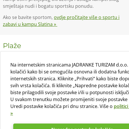
smještaja nudi i bogatu sportsku ponudu.
Ako se bavite sportom,
ovdje pročitajte više o sportu i
zabavi u kampu Slatina »
Plaže
Kamp Slatina na zapadnoj obali otoka Cresa pravi je
izazov za ljubitelje prirode i sporta. Smješten između
Na internetskim stranicama JADRANKE TURIZAM d.o.o. 
dviju prekrasnih uvala, idealno je mjesto za kupače.
kolačići kako bi se omogućila osnovna ili dodatna funk
internetskih stranica. Kliknite „Prihvati“ kako biste dopu
Dvije velike šljunčane plaže, Slatina i Tiha, okružuju
svih vrsta kolačića. Ili kliknite „Napredne postavke kola
kamp. Između njih duga je stjenovita plaža, djelomično
biste prilagodili svoje postavke i/ili u potpunosti isključi
netaknuta, a djelomično prekrivena betoniranim
U svakom trenutku možete promijeniti svoje postavke 
sunčalištima s nekoliko manjih šljunčanih područja.
Uredi postavke kolačića pri dnu stranice. Više o
politic
»
Više »