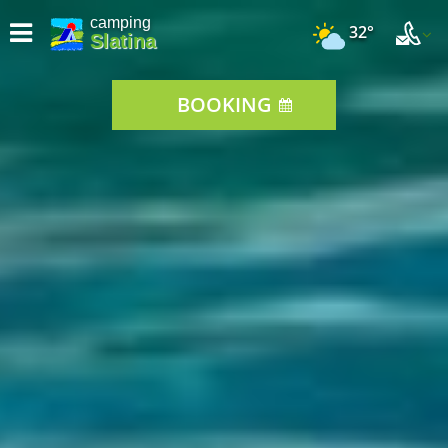
camping
32°
Slatina
BOOKING