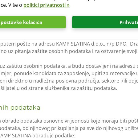
SLATINA.
ice. Više o
politici privatnosti »
u podataka
postavke kolačića
Prihvat
službenika za zaštitu podataka kojeg možete kontaktirati 
utem pošte na adresu KAMP SLATINA d.o.o., n/p DPO, Draži
no uz pitanja zaštite osobnih podataka i za ostvarenje svo
ni uz zaštitu osobnih podataka, a budu dostavljeni na adresu 
rimjer, ponude kandidata za zaposlenje, upiti za rezervacij
jeđeni direktno u nadležna poslovna područja, sektore i/ili o
ljatelju od strane službenika za zaštitu podataka.
bnih podataka
obrade podataka osnovne vrijednosti koje moraju biti pošt
dataka, od njihovog prikupljanja pa sve do njihovog uništen
KAMP SLATINA obrađuje podatke: