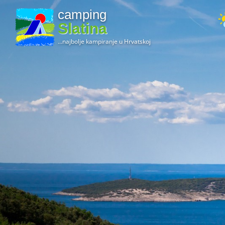
camping
Slatina
...najbolje kampiranje u Hrvatskoj