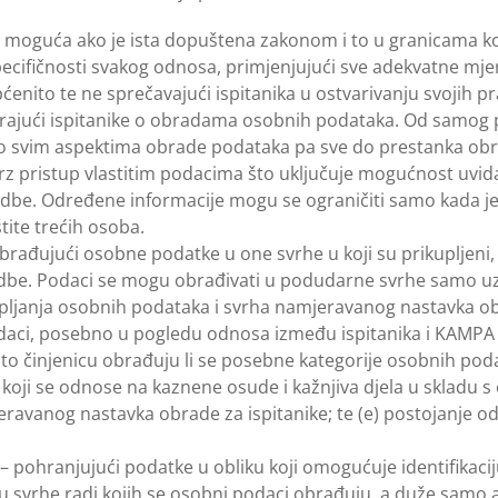
ti moguća ako je ista dopuštena zakonom i to u granicama k
ecifičnosti svakog odnosa, primjenjujući sve adekvatne mje
ćenito te ne sprečavajući ispitanika u ostvarivanju svojih pr
rajući ispitanike o obradama osobnih podataka. Od samog 
ni o svim aspektima obrade podataka pa sve do prestanka ob
rz pristup vlastitim podacima što uključuje mogućnost uvida
be. Određene informacije mogu se ograničiti samo kada je
tite trećih osoba.
brađujući osobne podatke u one svrhe u koji su prikupljeni,
redbe. Podaci se mogu obrađivati u podudarne svrhe samo uz
pljanja osobnih podataka i svrha namjeravanog nastavka ob
odaci, posebno u pogledu odnosa između ispitanika i KAMPA 
o činjenicu obrađuju li se posebne kategorije osobnih poda
 koji se odnose na kaznene osude i kažnjiva djela u skladu s
avanog nastavka obrade za ispitanike; te (e) postojanje od
 pohranjujući podatke u obliku koji omogućuje identifikacij
 u svrhe radi kojih se osobni podaci obrađuju, a duže sam