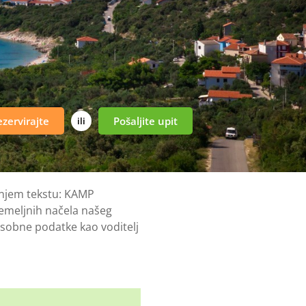
zervirajte
Pošaljite upit
ili
jnjem tekstu: KAMP
temeljnih načela našeg
 osobne podatke kao voditelj