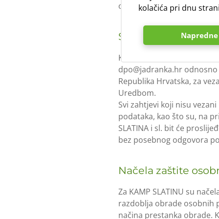
obrada koje obavlja KAMP 
kolačića pri dnu stran
Službenik za zaštit
Napredne 
KAMP SLATINA je imenovala 
dpo@jadranka.hr odnosno p
Republika Hrvatska, za veza
Uredbom.
Svi zahtjevi koji nisu veza
podataka, kao što su, na p
SLATINA i sl. bit će prosli
bez posebnog odgovora poši
Načela zaštite oso
Za KAMP SLATINU su načela 
razdoblja obrade osobnih po
načina prestanka obrade. 