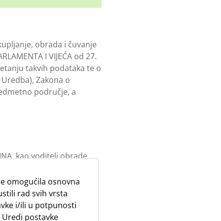
upljanje, obrada i čuvanje
RLAMENTA I VIJEĆA od 27.
etanju takvih podataka te o
: Uredba), Zakona o
predmetno područje, a
INA kao voditelj obrade,
sano za neku pojedinu
užbenika za zaštitu
 se omogućila osnovna
e bez iznimke na svaku
stili rad svih vrsta
jelu ove Politike ili ne. U
vke i/ili u potpunosti
predstavljaju glavninu svih
a Uredi postavke