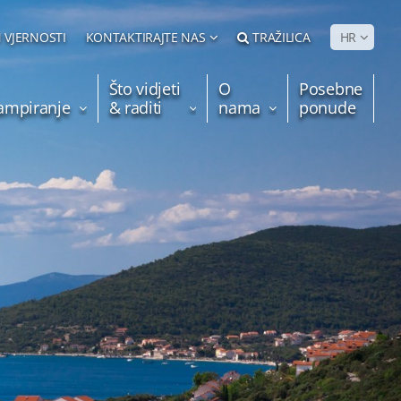
 VJERNOSTI
KONTAKTIRAJTE NAS
TRAŽILICA
HR
Što vidjeti
O
Posebne
kampiranje
& raditi
nama
ponude