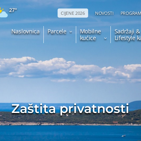
27°
CIJENE 2026
NOVOSTI
PROGRAM
Naslovnica
Parcele
Mobilne
Sadržaji &
kućice
Lifestyle 
Zaštita privatnosti