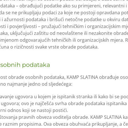
dataka – obrađujući podatke ako su primjereni, relevantni i
da se ne prikupljaju podaci za koje ne postoji opravdana p
 i ažurnosti podataka i brišući netočne podatke u okviru da
sti i povjerljivosti – pružajući tehničkim i organizacijskim
ka, uključujući zaštitu od neovlaštene ili nezakonite obrade
primjenom odgovarajućih tehničkih ili organizacijskih mjera.
čuna o rizičnosti svake vrste obrade podataka.
osobnih podataka
nitost obrade osobnih podataka, KAMP SLATINA obrađuje os
jeno najmanje jedno od sljedećega:
avanje ugovora u kojem je ispitanik stranka ili kako bi se po
ja ugovora; ovo je najčešća svrha obrade podataka ispitanika 
ni odnos koji se nastoji postići.
štovanja pravnih obveza voditelja obrade. KAMP SLATINA ka
e raznim propisima. Ova obveza obuhvaća prikupljanje, a če