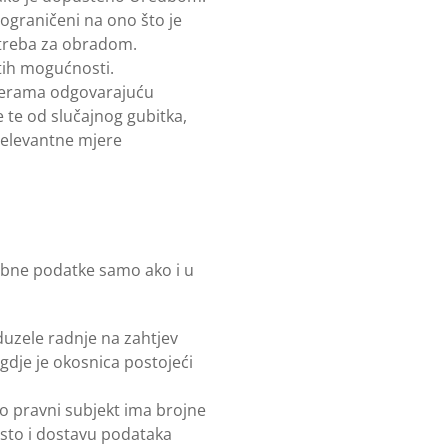
 ograničeni na ono što je
otreba za obradom.
tih mogućnosti.
 mjerama odgovarajuću
 te od slučajnog gubitka,
 Relevantne mjere
obne podatke samo ako i u
duzele radnje na zahtjev
gdje je okosnica postojeći
o pravni subjekt ima brojne
sto i dostavu podataka