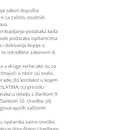
oje zakon dopušta.
re za zaštitu osobnih
ava.
prikupljanja podataka kada
rade podataka ispitanicima
 i dobivanja kopije u
 to određeno zakonom ili
 a u druge svrhe ako su za
imajući u obzir (a) svaku
rade; (b) kontekst u kojem
SLATINA; (c) prirodu
taka u skladu s člankom 9.
 člankom 10. Uredbe; (d)
govarajućih zaštitnih
u ispitanika samo onoliko
o ako je dopušteno Uredbom.