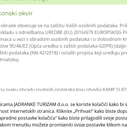
konski okvir
 obrade obvezuje se na zaštitu Vaših osobnih podataka. Prik
 u skladu s odredbama UREDBE (EU) 2016/679 EUROPSKOG PA
jedinaca u vezi s obradom osobnih podataka i o slobodnom kr
ktive 95/46/EZ (Opća uredba o zaštiti podataka-GDPR) (dalje
titi podataka (NN 42/2018) i ostalih propisa koji uređuju 
Hrvatskoj.
e na svaku obradu osobnih podataka koju obavlja KAMP SLAT
kom ili drugim dokumentom KAMPA SLATINA drugačije propi
snovna načela obrade osobnih podataka, kontakt podaci sl
icama JADRANKE TURIZAM d.o.o. se koriste kolačići kako bi
odredbe određene u Općem dijelu ove Politike primjenjuju s
ost internetskih stranica. Kliknite „Prihvati“ kako biste dopu
z obzira je li takva obrada posebno obrađena u Posebnom di
„Napredne postavke kolačića“ kako biste prilagodili svoje posta
taljnije su obrađeni posebni slučajevi obrade podataka koji 
U svakom trenutku možete promijeniti svoje postavke klikom n