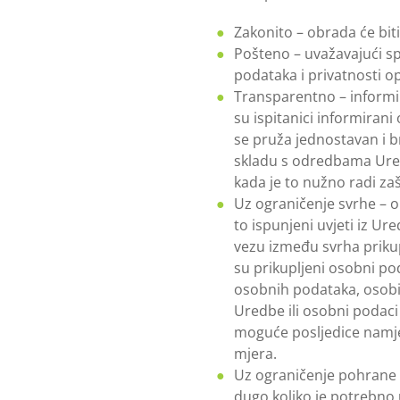
Zakonito – obrada će bi
Pošteno – uvažavajući sp
podataka i privatnosti op
Transparentno – informi
su ispitanici informira
se pruža jednostavan i b
skladu s odredbama Ured
kada je to nužno radi zaš
Uz ograničenje svrhe – o
to ispunjeni uvjeti iz U
vezu između svrha priku
su prikupljeni osobni p
osobnih podataka, osobit
Uredbe ili osobni podaci
moguće posljedice namjer
mjera.
Uz ograničenje pohrane –
dugo koliko je potrebno