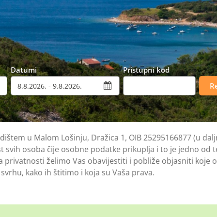
Datumi
Pristupni kod
Re
edištem u Malom Lošinju, Dražica 1, OIB 25295166877 (u dal
t svih osoba čije osobne podatke prikuplja i to je jedno od 
 privatnosti želimo Vas obavijestiti i pobliže objasniti koje
svrhu, kako ih štitimo i koja su Vaša prava.