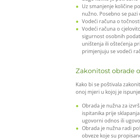
Uz smanjenje količine po
nužno. Posebno se pazi 
Vodeći računa o točnosti
Vodeći računa o cjelovito
sigurnost osobnih podata
uništenja ili oštećenja 
primjenjuju se vodeći ra
Zakonitost obrade 
Kako bi se poštivala zako
onoj mjeri u kojoj je ispun
Obrada je nužna za izvrš
ispitanika prije sklapan
ugovorni odnos ili ugovor
Obrada je nužna radi po
obveze koje su propisan