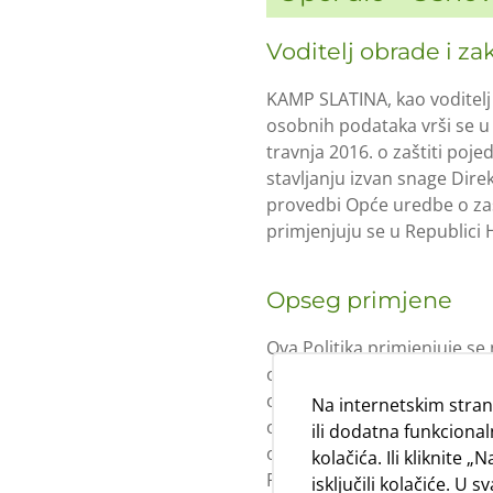
Voditelj obrade i za
KAMP SLATINA, kao voditelj
osobnih podataka vrši se
travnja 2016. o zaštiti po
stavljanju izvan snage Dire
provedbi Opće uredbe o zaš
primjenjuju se u Republici 
Opseg primjene
Ova Politika primjenjuje s
osim ako je drugom politi
obradu. U svakom slučaju o
Na internetskim stran
osobnih podataka i ostale 
ili dodatna funkcionaln
obradu osobnih podataka be
kolačića. Ili kliknite 
Posebnom dijelu Politika de
isključili kolačiće. 