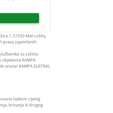
i
putem adrese:
ca 1, 51550 Mali Lošinj,
jih prava zajamčenih
službenika za zaštitu
e u objektima KAMPA
djele unutar KAMPA SLATINA,
ovane tijekom cijelog
ja, brisanja ili drugog