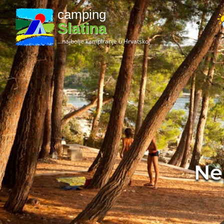
camping
Slatina
...najbolje kampiranje u Hrvatskoj
Ne