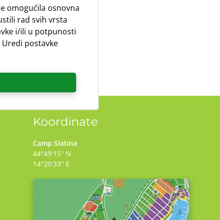
 se omogućila osnovna
esta ovisi o dostupnosti na
stili rad svih vrsta
vke i/ili u potpunosti
a Uredi postavke
i
Koordinate
Camp Slatina
44°49'15'' N
14°20'33'' E