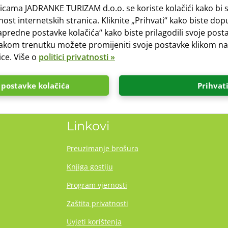
icama JADRANKE TURIZAM d.o.o. se koriste kolačići kako bi
ijelu kampa ne može se rezervirati unaprijed već odabir mj
ost internetskih stranica. Kliknite „Prihvati“ kako biste dopu
„Napredne postavke kolačića“ kako biste prilagodili svoje posta
U svakom trenutku možete promijeniti svoje postavke klikom n
spored neparceliranih mjesta »
ice. Više o
politici privatnosti »
postavke kolačića
Prihvat
Linkovi
Preuzimanje brošura
Knjiga gostiju
Program vjernosti
Zaštita privatnosti
Uvjeti korištenja