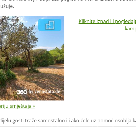
ružuje.
Kliknite iznad ili pogledaj
kamp
riju smještaja »
ijelu gosti traže samostalno ili ako žele uz pomoć osoblja 
 smjestiti srednje veliki šatori i karavani. Opremljena su pr