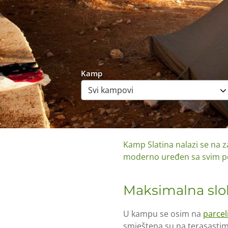
Kamp
Kamp Slatina nalazi se na z
moderno uređen sa svim po
Maksimalna slob
U kampu se osim na
parce
smještena su na terasastim 