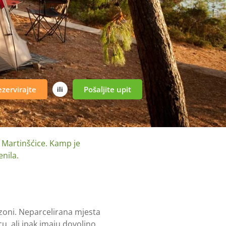
zervirajte
Pošaljite upit
ili
 Martinšćice. Kamp je
nila.
 zoni. Neparcelirana mjesta
, ali ipak imaju dovoljno