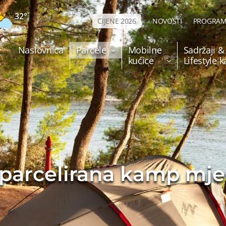
32°
CIJENE 2026
NOVOSTI
PROGRAM
Naslovnica
Parcele
Mobilne
Sadržaji &
kućice
Lifestyle 
parcelirana kamp mje