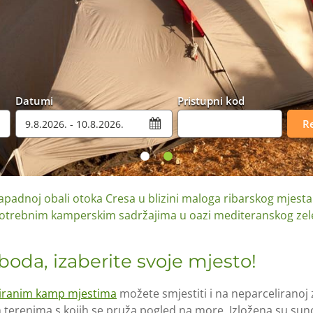
Datumi
Pristupni kod
Re
apadnoj obali otoka Cresa u blizini maloga ribarskog mjesta
trebnim kamperskim sadržajima u oazi mediteranskog zele
oda, izaberite svoje mjesto!
liranim kamp mjestima
možete smjestiti i na neparceliranoj
terenima s kojih se pruža pogled na more. Izložena su suncu