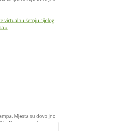
te virtualnu šetnju cijelog
a »
kampa. Mjesta su dovoljno
iključkom za struju.