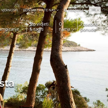
 VJERNOSTI
KONTAKTIRAJTE NAS
TRAŽILICA
HR
Što vidjeti
O
Posebne
kampiranje
& raditi
nama
ponude
sta