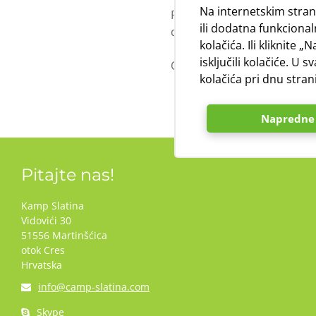
Na internetskim stran
Prostor u neparceliranom d
ili dodatna funkcionaln
dan dolaska.
kolačića. Ili kliknite 
isključili kolačiće. 
Ovdje možete pogledati
ra
kolačića pri dnu stran
Napredne 
Pitajte nas!
Kamp Slatina
Vidovići 30
51556 Martinšćica
otok Cres
Hrvatska
info@camp-slatina.com
Skype