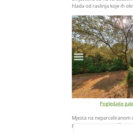
hlada od raslinja koje ih ok
Pogledajte gale
Mjesta na neparceliranom d
prostrana te se na njih mogu