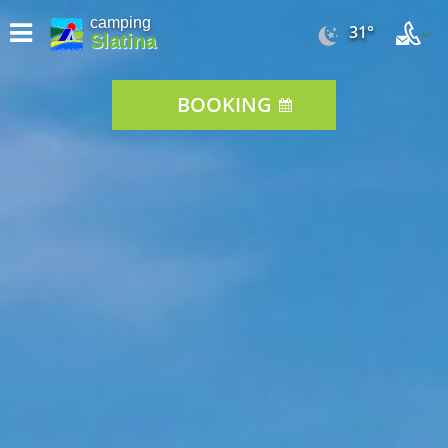
camping
31°
Slatina
BOOKING