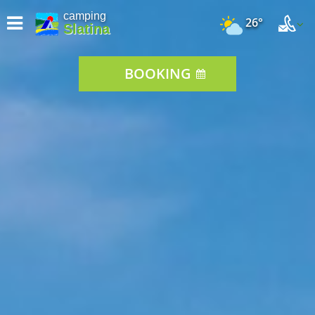
camping
26°
Slatina
BOOKING