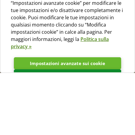
“Impostazioni avanzate cookie” per modificare le
tue impostazioni e/o disattivare completamente i
cookie. Puoi modificare le tue impostazioni in
qualsiasi momento cliccando su “Modifica
impostazioni cookie” in calce alla pagina. Per
maggiori informazioni, leggi la
Politica sulla
privacy »
Impostazioni avanzate sui cookie
Accetta
FAQ
Fai una questione
Ha una domanda sul campeggio
Slatina e le isole di Cherso e Lussino?
Compili l’apposito form, e noi ci