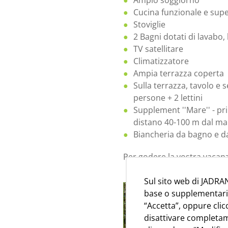
Ampio soggiorno
Cucina funzionale e supe
Stoviglie
2 Bagni dotati di lavabo
TV satellitare
Climatizzatore
Ampia terrazza coperta
Sulla terrazza, tavolo e 
persone + 2 lettini
Supplement ''Mare'' - pri
distano 40-100 m dal m
Biancheria da bagno e 
Per godere la vostra vacan
Sul sito web di JADRAN
base o supplementari de
“Accetta”, oppure cli
disattivare completam