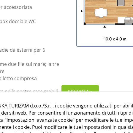
r accessoriata
, box doccia e WC
sedie da esterni per 6
me due file sul mare; altre
are
da letto compresa
za nelle nostre case mobili
PRENOTA »
KA TURIZAM d.o.o./S.r.l. i cookie vengono utilizzati per abili
i siti web. Per consentire il funzionamento di tutti i tipi di
cca “Impostazioni avanzate cookie” per modificare le tue imp
ente i cookie. Puoi modificare le tue impostazioni in qual