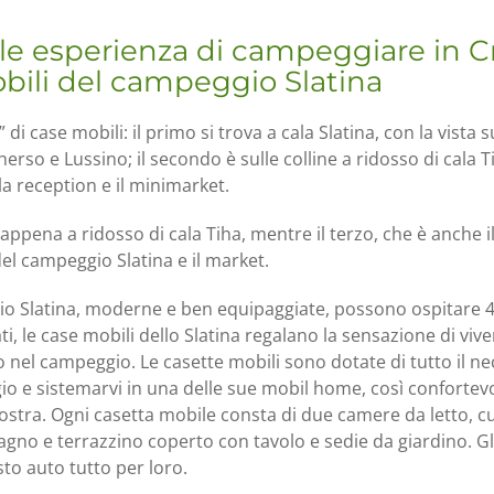
le esperienza di campeggiare in Cr
bili del campeggio Slatina
” di case mobili: il primo si trova a cala Slatina, con la vista 
erso e Lussino; il secondo è sulle colline a ridosso di cala Ti
 la reception e il minimarket.
a appena a ridosso di cala Tiha, mentre il terzo, che è anche i
del campeggio Slatina e il market.
io Slatina, moderne e ben equipaggiate, possono ospitare 4
ati, le case mobili dello Slatina regalano la sensazione di viv
o nel campeggio. Le casette mobili sono dotate di tutto il ne
o e sistemarvi in una delle sue mobil home, così confortevol
ostra. Ogni casetta mobile consta di due camere da letto, c
no e terrazzino coperto con tavolo e sedie da giardino. Gli 
sto auto tutto per loro.