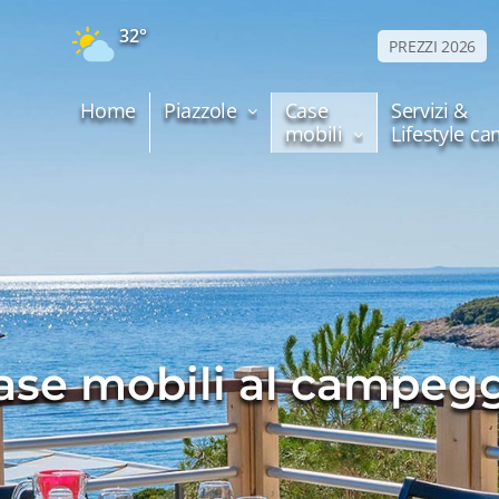
32°
PREZZI 2026
Home
Piazzole
Case
Servizi &
mobili
Lifestyle c
se mobili al campeggi