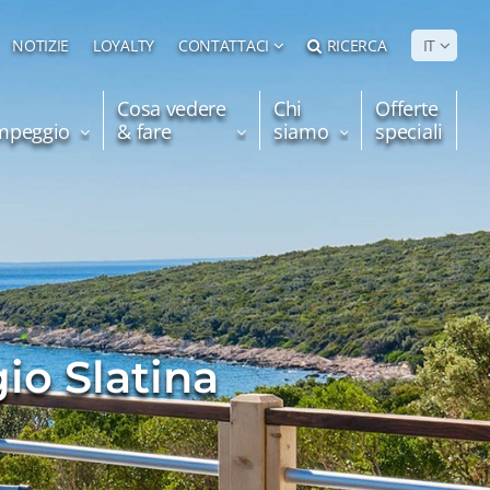
NOTIZIE
LOYALTY
CONTATTACI
RICERCA
IT
Cosa vedere
Chi
Offerte
ampeggio
& fare
siamo
speciali
o Slatina