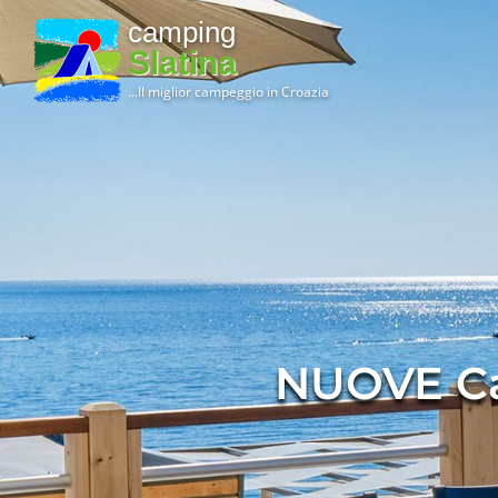
camping
Slatina
...Il miglior campeggio in Croazia
NUOVE Ca