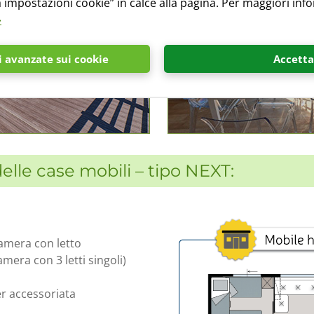
 impostazioni cookie” in calce alla pagina. Per maggiori info
»
 avanzate sui cookie
Accetta
elle case mobili – tipo NEXT:
amera con letto
mera con 3 letti singoli)
r accessoriata