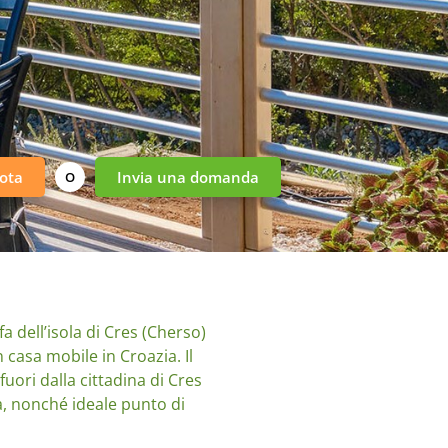
ota
Invia una domanda
O
a dell’isola di Cres (Cherso)
casa mobile in Croazia. Il
uori dalla cittadina di Cres
ia, nonché ideale punto di