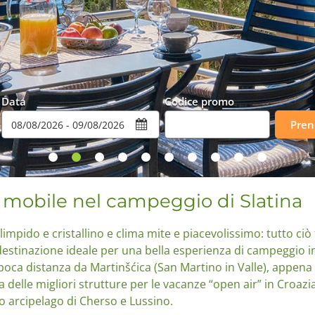
Data
Codice promo
Pren
a mobile nel campeggio di Slatina
pido e cristallino e clima mite e piacevolissimo: tutto ciò f
destinazione ideale per una bella esperienza di campeggio in 
oca distanza da Martinšćica (San Martino in Valle), appena f
a delle migliori strutture per le vacanze “open air” in Croaz
ro arcipelago di Cherso e Lussino.