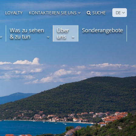
LOYALTY
KONTAKTIEREN SIE UNS
SUCHE
DE
Was zu sehen
Über
Sonderangebote
& zu tun
uns