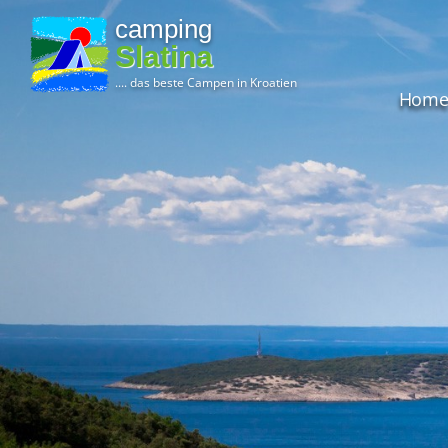
camping
Slatina
.... das beste Campen in Kroatien
Hom