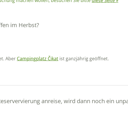
Buchung machen wollen, besuchen Sie bitte
diese Seite »
ffen im Herbst?
et. Aber
Campingplatz Čikat
ist ganzjährig geöffnet.
ervervierung anreise, wird dann noch ein unparze