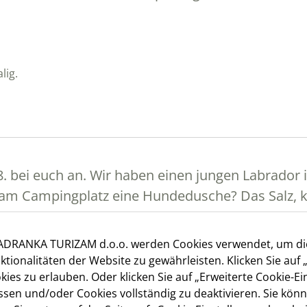
lig.
8. bei euch an. Wir haben einen jungen Labrador
st am Campingplatz eine Hundedusche? Das Salz, k
JADRANKA TURIZAM d.o.o. werden Cookies verwendet, um d
ktionalitäten der Website zu gewährleisten. Klicken Sie auf 
ies zu erlauben. Oder klicken Sie auf „Erweiterte Cookie-Ei
sen und/oder Cookies vollständig zu deaktivieren. Sie könn
and neben Restaurant Žal (Slatina Bucht) und zweite ist am