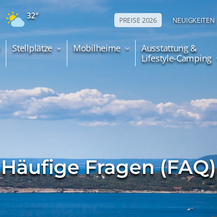
32°
PREISE 2026
NEUIGKEITEN
e
Stellplätze
Mobilheime
Ausstattung &
Lifestyle-Camping
Häufige Fragen (FAQ)